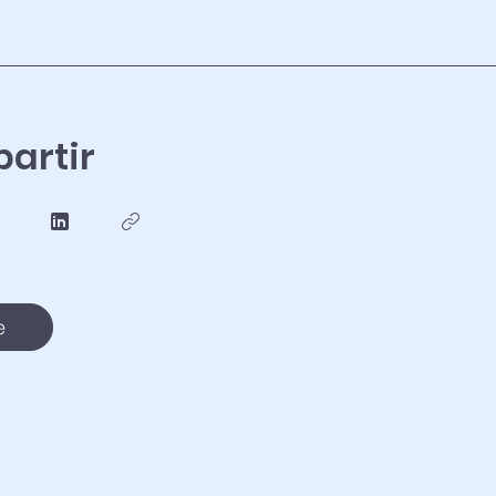
artir
e