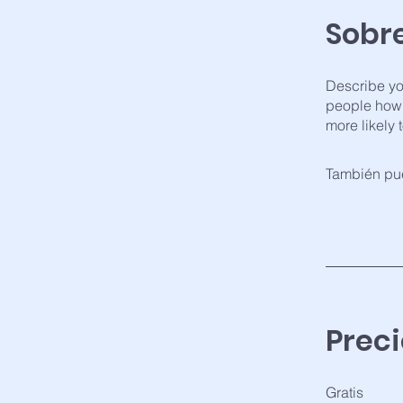
Sobr
Describe yo
people how 
more likely 
También pue
Preci
Gratis