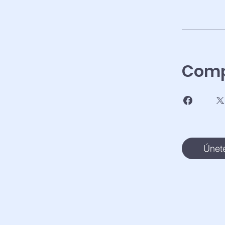
Comp
Únet