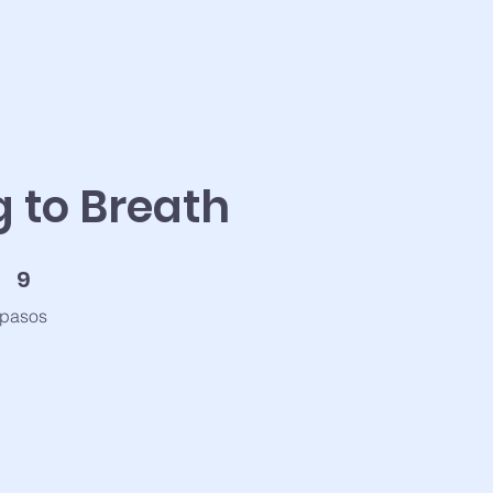
g to Breath
9 pasos
9
pasos